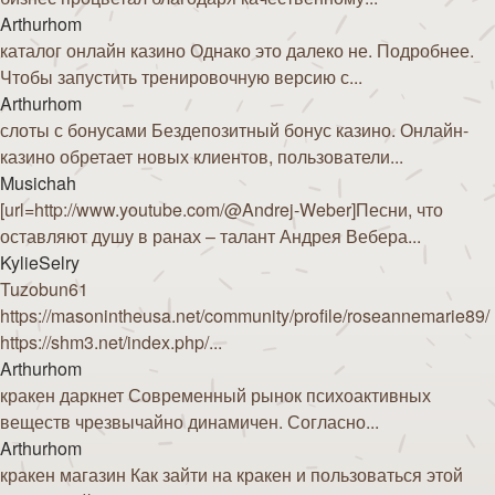
Arthurhom
каталог онлайн казино Однако это далеко не. Подробнее.
Чтобы запустить тренировочную версию с...
Arthurhom
слоты с бонусами Бездепозитный бонус казино. Онлайн-
казино обретает новых клиентов, пользователи...
Musichah
[url=http://www.youtube.com/@Andrej-Weber]Песни, что
оставляют душу в ранах – талант Андрея Вебера...
KylieSelry
Tuzobun61
https://masonintheusa.net/community/profile/roseannemarie89/
https://shm3.net/index.php/...
Arthurhom
кракен даркнет Современный рынок психоактивных
веществ чрезвычайно динамичен. Согласно...
Arthurhom
кракен магазин Как зайти на кракен и пользоваться этой