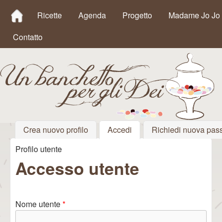
MAIN MENU
Salta al contenuto
Ricette
Agenda
Progetto
Madame Jo Jo
principale
Contatto
Crea nuovo profilo
Accedi
(scheda attiva)
Richiedi nuova pas
Un
Profilo utente
Tu sei qui
Banchetto
Accesso utente
per gli Dei
Nome utente
*