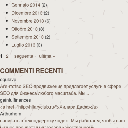
Gennaio 2014
(2)
Dicembre 2013
(2)
Novembre 2013
(6)
Ottobre 2013
(8)
Settembre 2013
(2)
Luglio 2013
(3)
Pagine
1
2
seguente ›
ultima »
COMMENTI RECENTI
oqulave
Агентство SEO-продвижения предлагает услуги в сфере
SEO для бизнеса любого масштаба. Мы...
gainfulfinances
<a href="http://hilaryclub.ru/">Хилари Дафф</a>
Arthurhom
написать в техподдержку яндекс Мы работаем, чтобы ваш
бизнес процветал благодаря качественному...