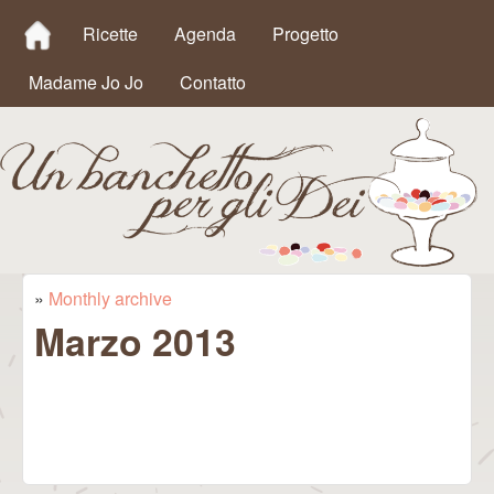
MAIN MENU
Salta al contenuto
Ricette
Agenda
Progetto
principale
Madame Jo Jo
Contatto
Un
»
Monthly archive
Tu sei qui
Marzo 2013
Banchetto
per gli Dei