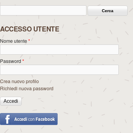
Cerca
Form di ricerca
ACCESSO UTENTE
Nome utente
*
Password
*
Crea nuovo profilo
Richiedi nuova password