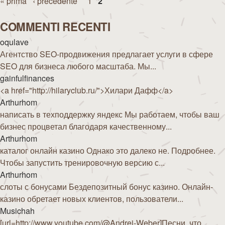
Pagine
« prima
‹ precedente
1
2
COMMENTI RECENTI
oqulave
Агентство SEO-продвижения предлагает услуги в сфере
SEO для бизнеса любого масштаба. Мы...
gainfulfinances
<a href="http://hilaryclub.ru/">Хилари Дафф</a>
Arthurhom
написать в техподдержку яндекс Мы работаем, чтобы ваш
бизнес процветал благодаря качественному...
Arthurhom
каталог онлайн казино Однако это далеко не. Подробнее.
Чтобы запустить тренировочную версию с...
Arthurhom
слоты с бонусами Бездепозитный бонус казино. Онлайн-
казино обретает новых клиентов, пользователи...
Musichah
[url=http://www.youtube.com/@Andrej-Weber]Песни, что