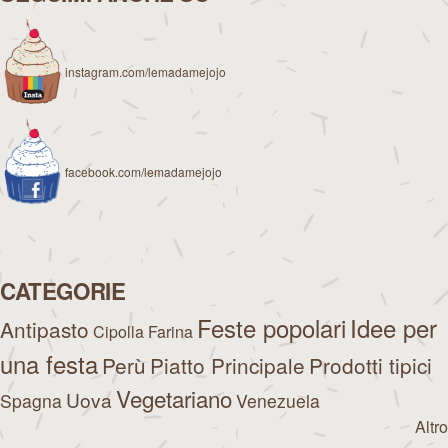
instagram.com/lemadamejojo
facebook.com/lemadamejojo
CATEGORIE
Feste popolari
Idee per
Antipasto
Cipolla
Farina
una festa
Perù
Piatto Principale
Prodotti tipici
Vegetariano
Uova
Spagna
Venezuela
Altro