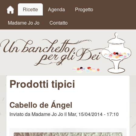
MAIN MENU
Salta al contenuto
Ricette
Agenda
Progetto
principale
Madame Jo Jo
Contatto
Prodotti tipici
Un
Banchetto
Cabello de Ángel
per gli Dei
Inviato da
Madame Jo Jo
il
Mar, 15/04/2014 - 17:10