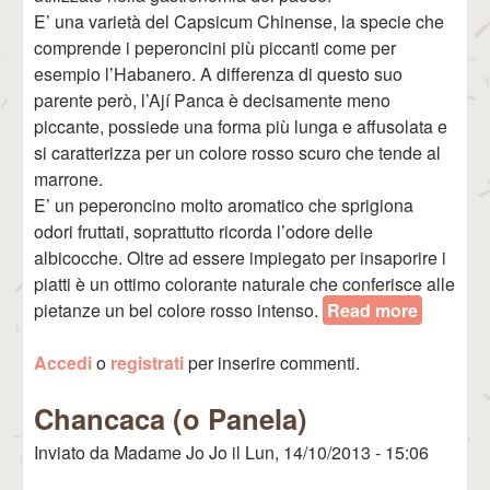
E’ una varietà del Capsicum Chinense, la specie che
comprende i peperoncini più piccanti come per
esempio l’Habanero. A differenza di questo suo
parente però, l’Ají Panca è decisamente meno
piccante, possiede una forma più lunga e affusolata e
si caratterizza per un colore rosso scuro che tende al
marrone.
E’ un peperoncino molto aromatico che sprigiona
odori fruttati, soprattutto ricorda l’odore delle
albicocche. Oltre ad essere impiegato per insaporire i
piatti è un ottimo colorante naturale che conferisce alle
pietanze un bel colore rosso intenso.
Read more
about
Ají
Accedi
o
registrati
per inserire commenti.
Panca
Chancaca (o Panela)
Inviato da
Madame Jo Jo
il
Lun, 14/10/2013 - 15:06