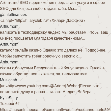
Агентство SEO-продвижения предлагает услуги в сфере
SEO для бизнеса любого масштаба. Мы...
gainfulfinances
<a href="http://hilaryclub.ru/">Хилари Дафф</a>
Arthurhom
написать в техподдержку яндекс Мы работаем, чтобы ваш
бизнес процветал благодаря качественному...
Arthurhom
каталог онлайн казино Однако это далеко не. Подробнее.
Чтобы запустить тренировочную версию с...
Arthurhom
слоты с бонусами Бездепозитный бонус казино. Онлайн-
казино обретает новых клиентов, пользователи...
Musichah
[url=http://www.youtube.com/@Andrej-Weber]Песни, что
оставляют душу в ранах – талант Андрея Вебера...
KylieSelry
Tuzobun61
https://masonintheusa.net/community/profile/roseannemarie89/