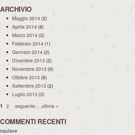
ARCHIVIO
Maggio 2014
(2)
Aprile 2014
(8)
Marzo 2014
(2)
Febbraio 2014
(1)
Gennaio 2014
(2)
Dicembre 2013
(2)
Novembre 2013
(6)
Ottobre 2013
(8)
Settembre 2013
(2)
Luglio 2013
(3)
Pagine
1
2
seguente ›
ultima »
COMMENTI RECENTI
oqulave