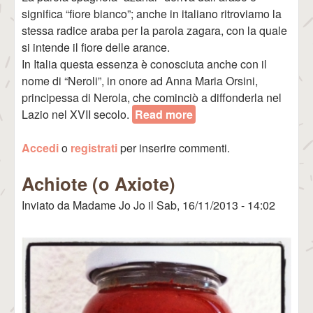
significa “fiore bianco”; anche in italiano ritroviamo la
stessa radice araba per la parola zagara, con la quale
si intende il fiore delle arance.
In Italia questa essenza è conosciuta anche con il
nome di “Neroli”, in onore ad Anna Maria Orsini,
principessa di Nerola, che cominciò a diffonderla nel
Lazio nel XVII secolo.
Read more
about Agua de Azahar
(Acqua di Fiori
Accedi
o
registrati
per inserire commenti.
d'Arancio)
Achiote (o Axiote)
Inviato da
Madame Jo Jo
il
Sab, 16/11/2013 - 14:02