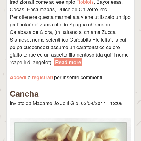
tradizionali come ad esempio
Robiols
, Bayonesas,
Cocas, Ensaimadas, Dulce de Chiverre, etc..
Per ottenere questa marmellata viene utilizzato un tipo
particolare di zucca che in Spagna chiamano
Calabaza de Cidra, (in italiano si chiama Zucca
Siamese, nome scientifico Curcubita Ficifolia), la cui
polpa cuocendosi assume un caratteristico colore
giallo tenue ed un aspetto filamentoso (da qui il nome
“capelli di angelo”).
Read more
about Cabello de Ángel
Accedi
o
registrati
per inserire commenti.
Cancha
Inviato da
Madame Jo Jo
il
Gio, 03/04/2014 - 18:05