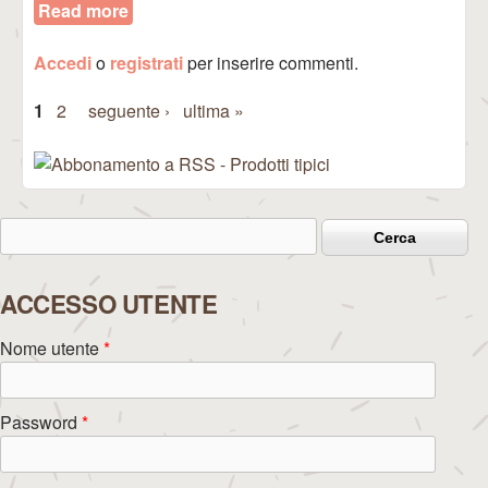
Read more
about Riso Bomba
Accedi
o
registrati
per inserire commenti.
1
2
seguente ›
ultima »
Pagine
Cerca
Form di ricerca
ACCESSO UTENTE
Nome utente
*
Password
*