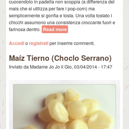
cuocendolo in padella non scoppia (a differenza del
mais che si utilizza per fare i pop-corn) ma
semplicemente si gonfia e tosta. Una volta tostato i
chicchi assumono una consistenza croccante fuori e
farinosa dentro.
Read more
about Cancha
Accedi
o
registrati
per inserire commenti.
Maíz Tierno (Choclo Serrano)
Inviato da
Madame Jo Jo
il
Gio, 03/04/2014 - 17:47