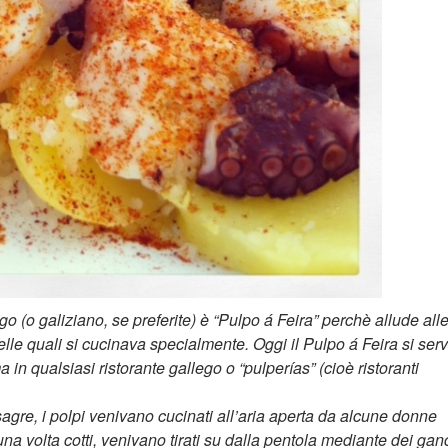
o (o galiziano, se preferite) è “Pulpo á Feira” perchè allude all
elle quali si cucinava specialmente. Oggi il Pulpo á Feira si ser
 in qualsiasi ristorante gallego o “pulperías” (cioè ristoranti
sagre, i polpi venivano cucinati all’aria aperta da alcune donne
 una volta cotti, venivano tirati su dalla pentola mediante dei gan