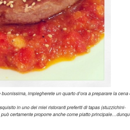
e buonissima, impiegherete un quarto d’ora a preparare la cena 
isito in uno dei miei ristoranti preferiti di tapas (stuzzichini-
 si può certamente proporre anche come piatto principale…dunq
onno alla Piastra con Concassé di Pomodoro