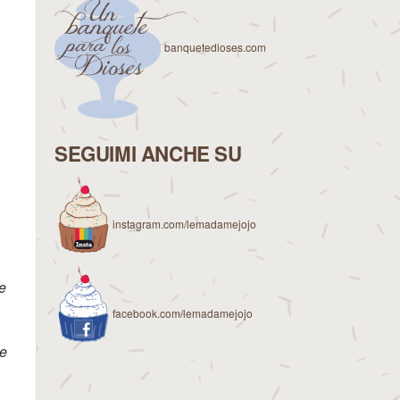
banquetedioses.com
SEGUIMI ANCHE SU
instagram.com/lemadamejojo
e
facebook.com/lemadamejojo
ue