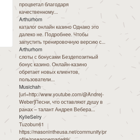
процветал благодаря
качественному...
po á Feira (Pulpo a la Gallega- Polpo a la Galiziana)
Arthurhom
каталог онлайн казино Однако это
далеко не. Подробнее. Чтобы
запустить тренировочную версию с...
Arthurhom
слоты с бонусами Бездепозитный
бонус казино. Онлайн-казино
обретает новых клиентов,
пользователи...
Musichah
[url=http://www.youtube.com/@Andrej-
Weber]Песни, что оставляют душу в
ранах – талант Андрея Вебера...
KylieSelry
Tuzobun61
https://masonintheusa.net/community/pr
ofile/roseannemarie89/