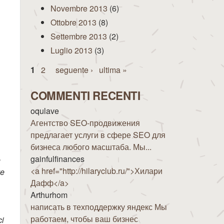
Novembre 2013
(6)
Ottobre 2013
(8)
Settembre 2013
(2)
Luglio 2013
(3)
Pagine
1
2
seguente ›
ultima »
COMMENTI RECENTI
oqulave
Агентство SEO-продвижения
предлагает услуги в сфере SEO для
бизнеса любого масштаба. Мы...
gainfulfinances
e
<a href="http://hilaryclub.ru/">Хилари
ve
Дафф</a>
Arthurhom
написать в техподдержку яндекс Мы
работаем, чтобы ваш бизнес
ci