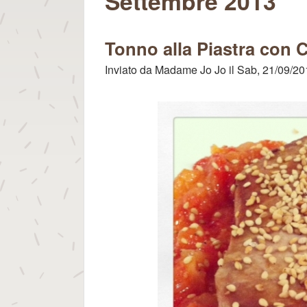
per gli Dei
Settembre 2013
Tonno alla Piastra con
Inviato da
Madame Jo Jo
il
Sab, 21/09/20