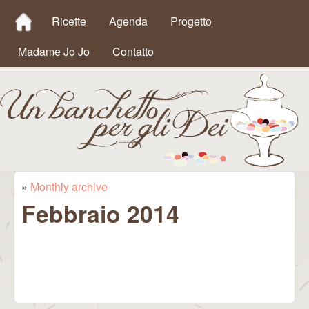
MAIN MENU
Salta al contenuto
Ricette
Agenda
Progetto
principale
Madame Jo Jo
Contatto
Un
»
Monthly archive
Tu sei qui
Febbraio 2014
Banchetto
per gli Dei