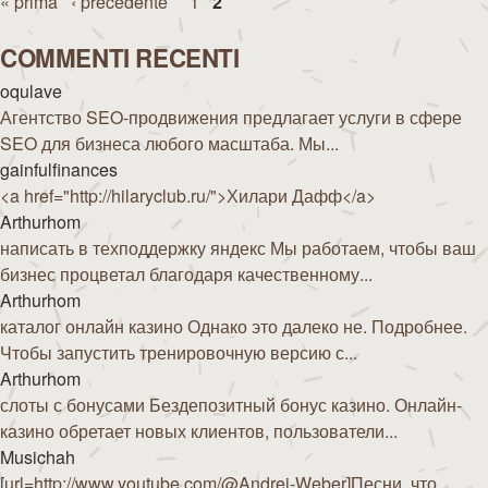
Pagine
« prima
‹ precedente
1
2
COMMENTI RECENTI
oqulave
Агентство SEO-продвижения предлагает услуги в сфере
SEO для бизнеса любого масштаба. Мы...
gainfulfinances
<a href="http://hilaryclub.ru/">Хилари Дафф</a>
Arthurhom
написать в техподдержку яндекс Мы работаем, чтобы ваш
бизнес процветал благодаря качественному...
Arthurhom
каталог онлайн казино Однако это далеко не. Подробнее.
Чтобы запустить тренировочную версию с...
Arthurhom
слоты с бонусами Бездепозитный бонус казино. Онлайн-
казино обретает новых клиентов, пользователи...
Musichah
[url=http://www.youtube.com/@Andrej-Weber]Песни, что