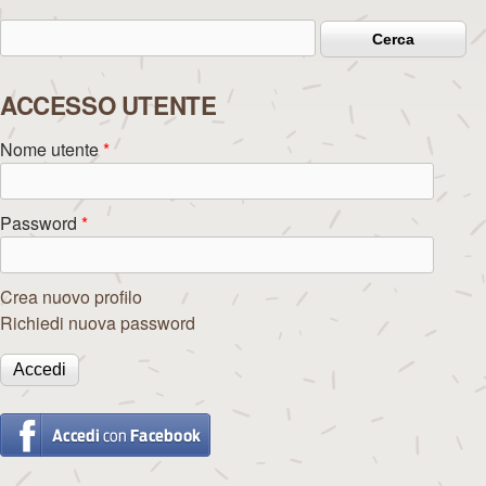
Cerca
Form di ricerca
ACCESSO UTENTE
Nome utente
*
Password
*
Crea nuovo profilo
Richiedi nuova password