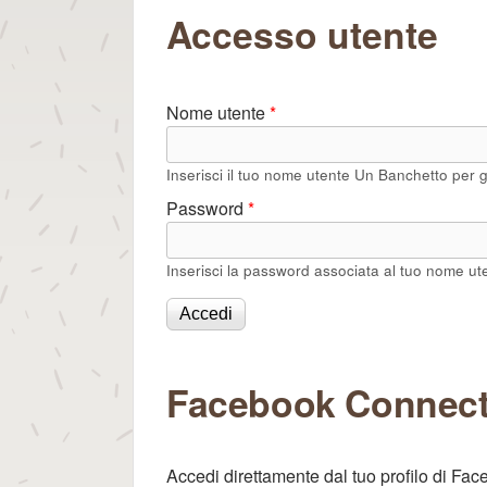
per gli Dei
Tu sei qui
Accesso utente
Nome utente
*
Inserisci il tuo nome utente Un Banchetto per gl
Password
*
Inserisci la password associata al tuo nome ut
Facebook Connec
Accedi direttamente dal tuo profilo di Fa