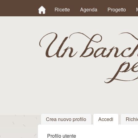
MAIN MENU
Ricette
Agenda
Progetto
Un
Banchetto
Crea nuovo profilo
Accedi
(scheda att
Richi
Profilo utente