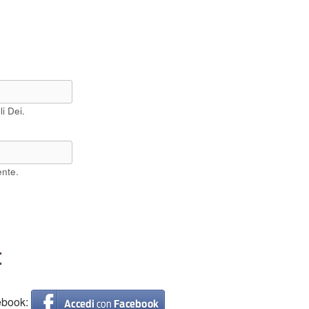
i Dei.
ente.
t
cebook: