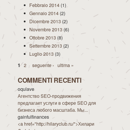
Febbraio 2014
(1)
Gennaio 2014
(2)
Dicembre 2013
(2)
Novembre 2013
(6)
Ottobre 2013
(8)
Settembre 2013
(2)
Luglio 2013
(3)
Pagine
1
2
seguente ›
ultima »
COMMENTI RECENTI
oqulave
Агентство SEO-продвижения
предлагает услуги в сфере SEO для
бизнеса любого масштаба. Мы...
gainfulfinances
<a href="http://hilaryclub.ru/">Хилари