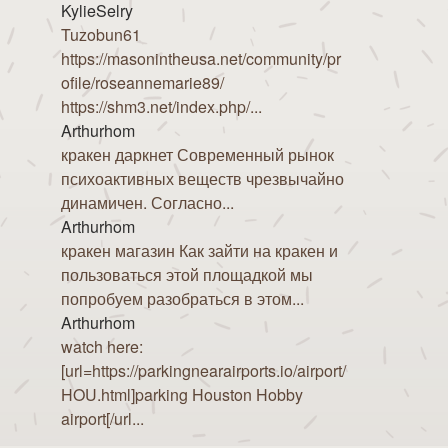
KylieSelry
Tuzobun61
https://masonintheusa.net/community/pr
ofile/roseannemarie89/
https://shm3.net/index.php/...
Arthurhom
кракен даркнет Современный рынок
психоактивных веществ чрезвычайно
динамичен. Согласно...
Arthurhom
кракен магазин Как зайти на кракен и
пользоваться этой площадкой мы
попробуем разобраться в этом...
Arthurhom
watch here:
[url=https://parkingnearairports.io/airport/
HOU.html]parking Houston Hobby
airport[/url...