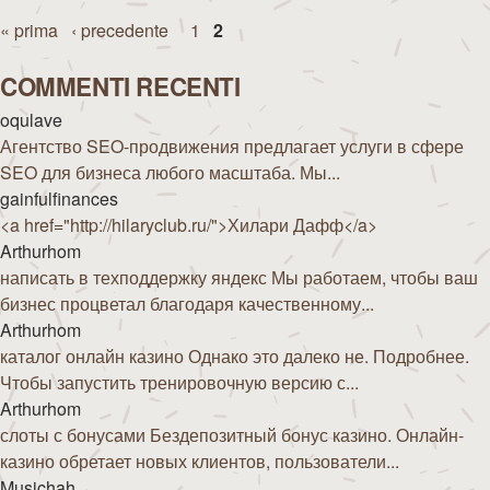
Pagine
« prima
‹ precedente
1
2
COMMENTI RECENTI
oqulave
Агентство SEO-продвижения предлагает услуги в сфере
SEO для бизнеса любого масштаба. Мы...
gainfulfinances
<a href="http://hilaryclub.ru/">Хилари Дафф</a>
Arthurhom
написать в техподдержку яндекс Мы работаем, чтобы ваш
бизнес процветал благодаря качественному...
Arthurhom
каталог онлайн казино Однако это далеко не. Подробнее.
Чтобы запустить тренировочную версию с...
Arthurhom
слоты с бонусами Бездепозитный бонус казино. Онлайн-
казино обретает новых клиентов, пользователи...
Musichah