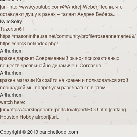
[url=http://www.youtube.com/@Andrej-Weber]Песни, что
оставляют душу в ранах – талант Андрея Вебера...
KylieSelry
Tuzobun61
https://masonintheusa.net/community/profile/roseannemarie89/
https://shm3.net/index.php/...
Arthurhom
кракен даркнет Современный рынок психоактивных
веществ чрезвычайно динамичен. Согласно...
Arthurhom
кракен магазин Как зайти на кракен и пользоваться этой
площадкой мы попробуем разобраться в этом...
Arthurhom
watch here:
[url=https://parkingnearairports.io/airport/HOU.html]parking
Houston Hobby airport[/url...
Copyright © 2013 banchettodei.com