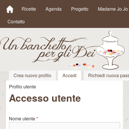
MAIN MENU
Salta al contenuto
Ricette
Agenda
Progetto
Madame Jo Jo
principale
Contatto
Crea nuovo profilo
Accedi
(scheda attiva)
Richiedi nuova pas
Un
Profilo utente
Tu sei qui
Banchetto
Accesso utente
per gli Dei
Nome utente
*