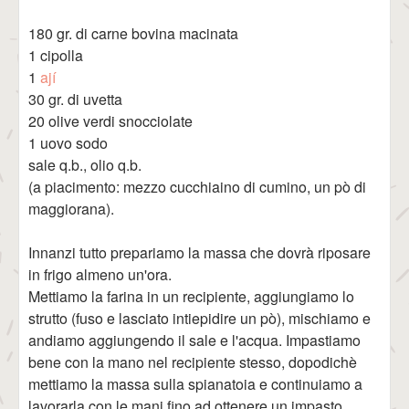
180 gr. di carne bovina macinata
1 cipolla
1
ají
30 gr. di uvetta
20 olive verdi snocciolate
1 uovo sodo
sale q.b., olio q.b.
(a piacimento: mezzo cucchiaino di cumino, un pò di
maggiorana).
Innanzi tutto prepariamo la massa che dovrà riposare
in frigo almeno un'ora.
Mettiamo la farina in un recipiente, aggiungiamo lo
strutto (fuso e lasciato intiepidire un pò), mischiamo e
andiamo aggiungendo il sale e l'acqua. Impastiamo
bene con la mano nel recipiente stesso, dopodichè
mettiamo la massa sulla spianatoia e continuiamo a
lavorarla con le mani fino ad ottenere un impasto