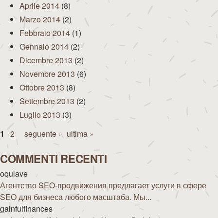
Aprile 2014
(8)
Marzo 2014
(2)
Febbraio 2014
(1)
Gennaio 2014
(2)
Dicembre 2013
(2)
Novembre 2013
(6)
Ottobre 2013
(8)
Settembre 2013
(2)
Luglio 2013
(3)
Pagine
1
2
seguente ›
ultima »
COMMENTI RECENTI
oqulave
Агентство SEO-продвижения предлагает услуги в сфере
SEO для бизнеса любого масштаба. Мы...
gainfulfinances