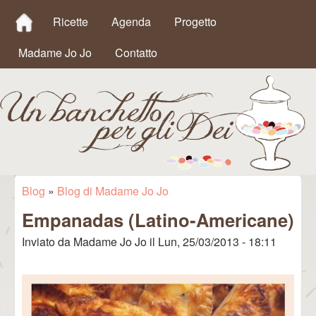
MAIN MENU
Salta al contenuto
Ricette
Agenda
Progetto
principale
Madame Jo Jo
Contatto
Un
Blog
»
Blog di Madame Jo Jo
Tu sei qui
Empanadas (Latino-Americane)
Banchetto
Inviato da
Madame Jo Jo
il
Lun, 25/03/2013 - 18:11
per gli Dei