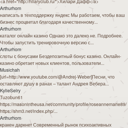
<a href="http://hilaryclub.ru/">Хилари Дафф</a>
Arthurhom
написать в техподдержку яндекс Мы работаем, чтобы ваш
бизнес процветал благодаря качественному...
Arthurhom
каталог онлайн казино Однако это далеко не. Подробнее.
Чтобы запустить тренировочную версию с...
Arthurhom
слоты с бонусами Бездепозитный бонус казино. Онлайн-
казино обретает новых клиентов, пользователи...
Musichah
[url=http://www.youtube.com/@Andrej-Weber]Песни, что
оставляют душу в ранах – талант Андрея Вебера...
KylieSelry
Tuzobun61
https://masonintheusa.net/community/profile/roseannemarie89/
https://shm3.net/index.php/...
Arthurhom
кракен даркнет Современный рынок психоактивных