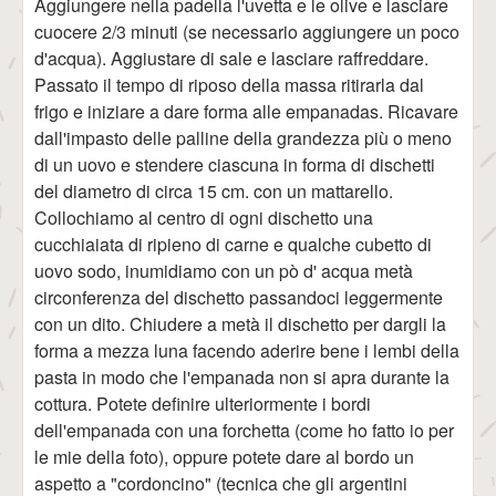
Aggiungere nella padella l'uvetta e le olive e lasciare
cuocere 2/3 minuti (se necessario aggiungere un poco
d'acqua). Aggiustare di sale e lasciare raffreddare.
Passato il tempo di riposo della massa ritirarla dal
frigo e iniziare a dare forma alle empanadas. Ricavare
dall'impasto delle palline della grandezza più o meno
di un uovo e stendere ciascuna in forma di dischetti
del diametro di circa 15 cm. con un mattarello.
Collochiamo al centro di ogni dischetto una
cucchiaiata di ripieno di carne e qualche cubetto di
uovo sodo, inumidiamo con un pò d' acqua metà
circonferenza del dischetto passandoci leggermente
con un dito. Chiudere a metà il dischetto per dargli la
forma a mezza luna facendo aderire bene i lembi della
pasta in modo che l'empanada non si apra durante la
cottura. Potete definire ulteriormente i bordi
dell'empanada con una forchetta (come ho fatto io per
le mie della foto), oppure potete dare al bordo un
aspetto a "cordoncino" (tecnica che gli argentini