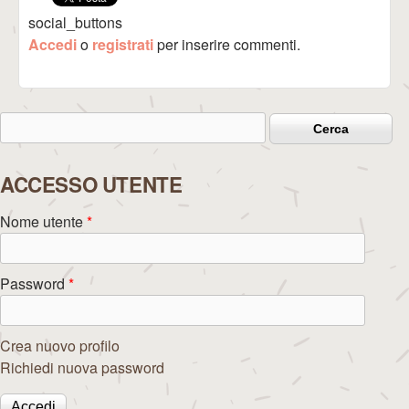
social_buttons
Accedi
o
registrati
per inserire commenti.
Cerca
Form di ricerca
ACCESSO UTENTE
Nome utente
*
Password
*
Crea nuovo profilo
Richiedi nuova password