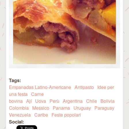
Tags:
Empanadas Latino-Americane
Antipasto
Idee per
una festa
Carne
bovina
Ají
Uova
Perù
Argentina
Chile
Bolivia
Colombia
Messico
Panama
Uruguay
Paraguay
Venezuela
Caribe
Feste popolari
Social: