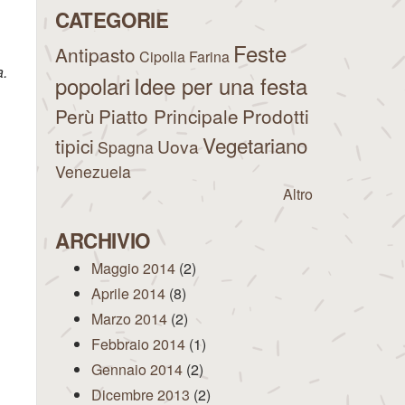
CATEGORIE
Feste
Antipasto
Cipolla
Farina
a.
popolari
Idee per una festa
Perù
Piatto Principale
Prodotti
nce del Corte Inglés di Madrid
Vegetariano
tipici
Uova
Spagna
Venezuela
Altro
ARCHIVIO
Maggio 2014
(2)
Aprile 2014
(8)
Marzo 2014
(2)
Febbraio 2014
(1)
Gennaio 2014
(2)
Dicembre 2013
(2)