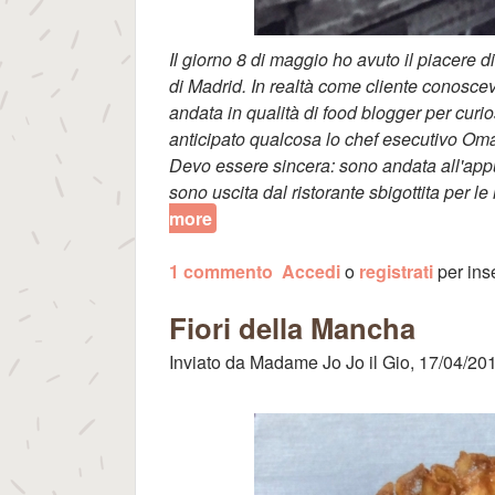
Il giorno 8 di maggio ho avuto il piacere di
di Madrid. In realtà come cliente conosce
andata in qualità di food blogger per cur
anticipato qualcosa lo chef esecutivo Oma
Devo essere sincera: sono andata all'a
sono uscita dal ristorante sbigottita per l
more
about Ristorante Tiradito: la rivo
1 commento
Accedi
o
registrati
per ins
Fiori della Mancha
Inviato da
Madame Jo Jo
il
Gio, 17/04/201