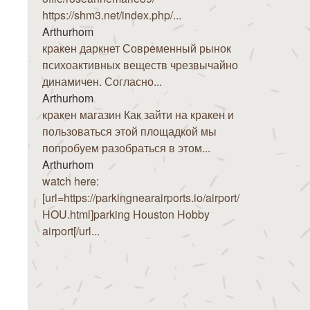
https://shm3.net/index.php/...
Arthurhom
кракен даркнет Современный рынок
психоактивных веществ чрезвычайно
динамичен. Согласно...
Arthurhom
кракен магазин Как зайти на кракен и
пользоваться этой площадкой мы
попробуем разобраться в этом...
Arthurhom
watch here:
[url=https://parkingnearairports.io/airport/
HOU.html]parking Houston Hobby
airport[/url...