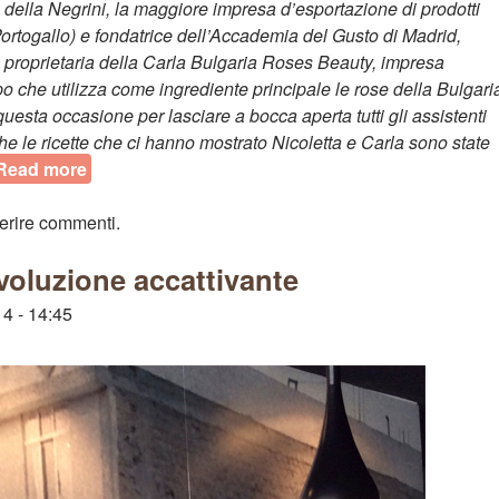
ia della Negrini, la maggiore impresa d’esportazione di prodotti
Portogallo) e fondatrice dell’Accademia del Gusto di Madrid,
e proprietaria della Carla Bulgaria Roses Beauty, impresa
orpo che utilizza come ingrediente principale le rose della Bulgari
esta occasione per lasciare a bocca aperta tutti gli assistenti
e le ricette che ci hanno mostrato Nicoletta e Carla sono state
Read more
about Showcooking con Rose al Gourmet Experie
erire commenti.
ivoluzione accattivante
4 - 14:45