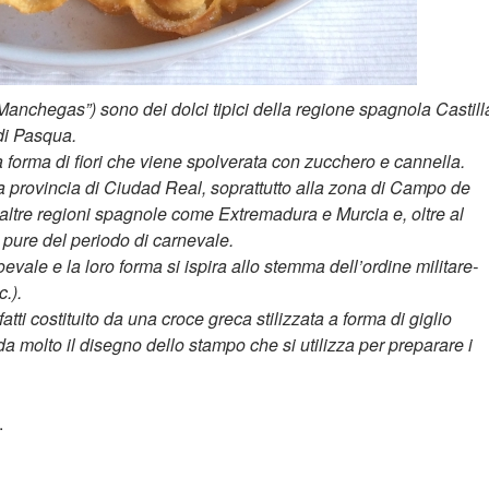
Manchegas”) sono dei dolci tipici della regione spagnola Castill
di Pasqua.
e a forma di fiori che viene spolverata con zucchero e cannella.
la provincia di Ciudad Real, soprattutto alla zona di Campo de
ltre regioni spagnole come Extremadura e Murcia e, oltre al
i pure del periodo di carnevale.
ioevale e la loro forma si ispira allo stemma dell’ordine militare-
c.).
tti costituito da una croce greca stilizzata a forma di giglio
da molto il disegno dello stampo che si utilizza per preparare i
ori della Mancha
.