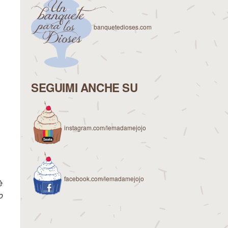
banquetedioses.com
SEGUIMI ANCHE SU
instagram.com/lemadamejojo
facebook.com/lemadamejojo
è
o