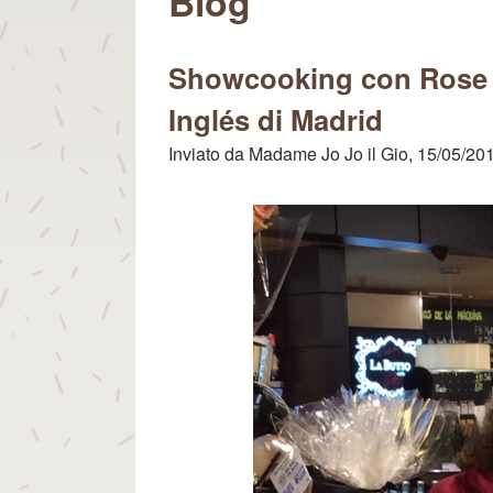
per gli Dei
Blog
Showcooking con Rose a
Inglés di Madrid
Inviato da
Madame Jo Jo
il
Gio, 15/05/201