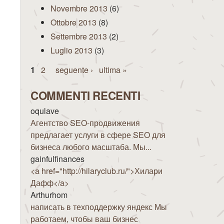
Novembre 2013
(6)
Ottobre 2013
(8)
Settembre 2013
(2)
Luglio 2013
(3)
Pagine
1
2
seguente ›
ultima »
COMMENTI RECENTI
oqulave
Агентство SEO-продвижения
предлагает услуги в сфере SEO для
бизнеса любого масштаба. Мы...
gainfulfinances
<a href="http://hilaryclub.ru/">Хилари
Дафф</a>
Arthurhom
написать в техподдержку яндекс Мы
работаем, чтобы ваш бизнес