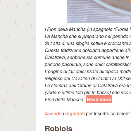
I Fiori della Mancha (in spagnolo “Flores 
La Mancha che si preparano nel periodo 
Si tratta di una sfoglia sottile e croccant
Questa tradizione dolciaria appartiene al
Calatrava, sebbene sia comune anche in a
periodo pasquale, sono dolci caratteristic
L’origine di tali dolci risale all’epoca med
religioso dei Cavalieri di Calatrava (XII se
Lo stemma dell’Ordine di Calatrava era infa
(vedere ultime foto più in basso) che ricor
Fiori della Mancha.
Read more
about Fi
Accedi
o
registrati
per inserire commenti
Robiols