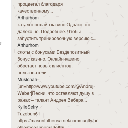
процветал благодаря
качественному...
Arthurhom
o
каталог онлайн казино Однако это
далеко не. Подробнее. Чтобы
запустить тренировочную версию с...
e
Arthurhom
слоты с бонусами Бездепозитный
бонус казино. Онлайн-казино
обретает новых клиентов,
пользователи...
Musichah
[url=http://www.youtube.com/@Andrej-
Weber]Песни, что оставляют душу в
ранах – талант Андрея Вебера...
KylieSelry
Tuzobun61
https://masonintheusa.net/community/pr
ofile/roseannemarie89/