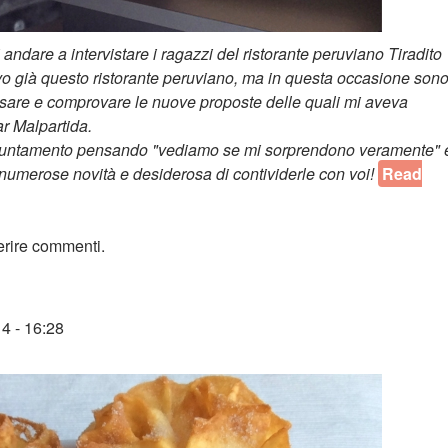
 andare a intervistare i ragazzi del ristorante peruviano Tiradito
vo già questo ristorante peruviano, ma in questa occasione son
iosare e comprovare le nuove proposte delle quali mi aveva
r Malpartida.
ppuntamento pensando "vediamo se mi sorprendono veramente" 
e numerose novità e desiderosa di contividerle con voi!
Read
luzione accattivante
erire commenti.
4 - 16:28