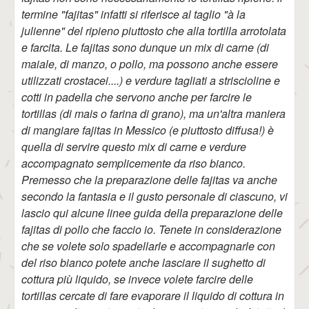
termine "fajitas" infatti si riferisce al taglio "à la
julienne" del ripieno piuttosto che alla tortilla arrotolata
e farcita. Le fajitas sono dunque un mix di carne (di
maiale, di manzo, o pollo, ma possono anche essere
utilizzati crostacei....) e verdure tagliati a striscioline e
cotti in padella che servono anche per farcire le
tortillas (di mais o farina di grano), ma un'altra maniera
di mangiare fajitas in Messico (e piuttosto diffusa!) è
quella di servire questo mix di carne e verdure
accompagnato semplicemente da riso bianco.
Premesso che la preparazione delle fajitas va anche
secondo la fantasia e il gusto personale di ciascuno, vi
lascio qui alcune linee guida della preparazione delle
fajitas di pollo che faccio io. Tenete in considerazione
che se volete solo spadellarle e accompagnarle con
del riso bianco potete anche lasciare il sughetto di
cottura più liquido, se invece volete farcire delle
tortillas cercate di fare evaporare il liquido di cottura in