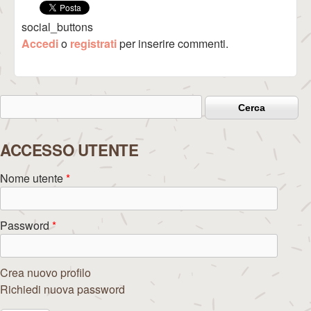
social_buttons
Accedi
o
registrati
per inserire commenti.
Cerca
Form di ricerca
ACCESSO UTENTE
Nome utente
*
Password
*
Crea nuovo profilo
Richiedi nuova password