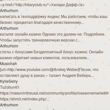
<a href="http://hilaryclub.ru/">Хилари Дафф</a>
Arthurhom
написать в техподдержку яндекс Мы работаем, чтобы ваш
бизнес процветал благодаря качественному...
Arthurhom
каталог онлайн казино Однако это далеко не. Подробнее.
Чтобы запустить тренировочную версию с...
Arthurhom
слоты с бонусами Бездепозитный бонус казино. Онлайн-
казино обретает новых клиентов, пользователи...
Musichah
[url=http://www.youtube.com/@Andrej-Weber]Песни, что
оставляют душу в ранах – талант Андрея Вебера...
KylieSelry
Tuzobun61
https://masonintheusa.net/community/profile/roseannemarie89/
https://shm3.net/index.php/...
Arthurhom