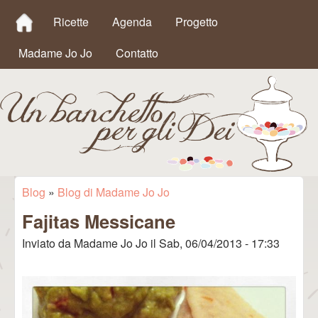
MAIN MENU
Salta al contenuto
Ricette
Agenda
Progetto
principale
Madame Jo Jo
Contatto
Un
Blog
»
Blog di Madame Jo Jo
Tu sei qui
Fajitas Messicane
Banchetto
Inviato da
Madame Jo Jo
il
Sab, 06/04/2013 - 17:33
per gli Dei