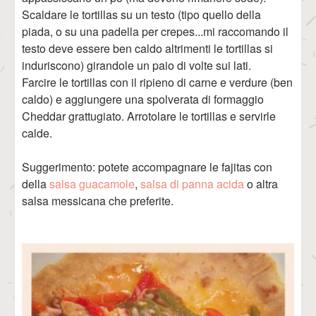
Scaldare le tortillas su un testo (tipo quello della
piada, o su una padella per crepes...mi raccomando il
testo deve essere ben caldo altrimenti le tortillas si
induriscono) girandole un paio di volte sui lati.
Farcire le tortillas con il ripieno di carne e verdure (ben
caldo) e aggiungere una spolverata di formaggio
Cheddar grattugiato. Arrotolare le tortillas e servirle
calde.
Suggerimento: potete accompagnare le fajitas con
della
salsa guacamole
,
salsa di panna acida
o altra
salsa messicana che preferite.