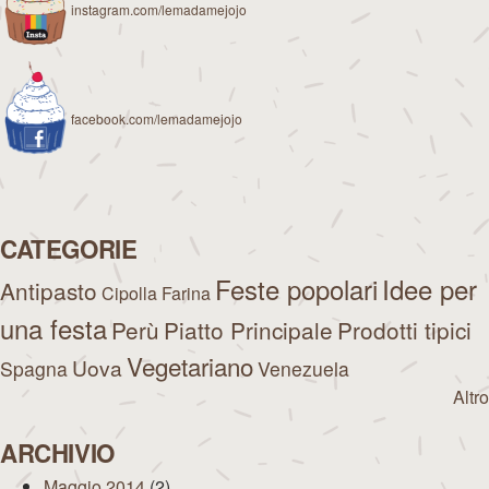
instagram.com/lemadamejojo
facebook.com/lemadamejojo
CATEGORIE
Feste popolari
Idee per
Antipasto
Cipolla
Farina
una festa
Perù
Piatto Principale
Prodotti tipici
Vegetariano
Uova
Spagna
Venezuela
Altro
ARCHIVIO
Maggio 2014
(2)