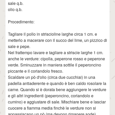
sale q.b.
olio q.b.
Procedimento:
Tagliare il pollo in striscioline larghe circa 1 cm. e
metterlo a macerare con il succo del lime, un pizzico di
sale e pepe.
Nel frattempo lavare e tagliare a striscie larghe 1 cm.
anche le verdure: cipolla, peperone rosso e peperone
verde. Sminuzzare in maniera sottile il peperoncino
piccante e il coriandolo fresco.
Scaldare un pò d'olio (circa due cucchiai) in una
padella antiaderente e quando è ben caldo rosolare la
carne. Quando si è dorata bene aggiungere le verdure
e gli altri ingredienti (peperoncino, coriandolo e
cumino) e aggiustare di sale. Mischiare bene e lasciar
cuocere a fiamma media finchè le verdure non si
appassiscano un pò (ma devono rimanere sode).