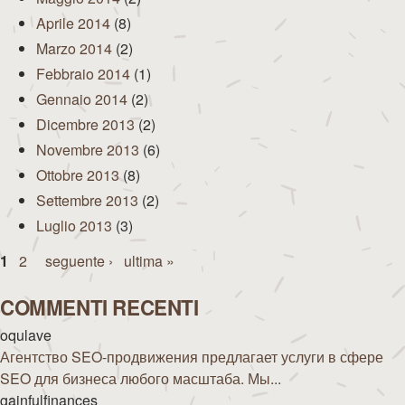
Aprile 2014
(8)
Marzo 2014
(2)
Febbraio 2014
(1)
Gennaio 2014
(2)
Dicembre 2013
(2)
Novembre 2013
(6)
Ottobre 2013
(8)
Settembre 2013
(2)
Luglio 2013
(3)
Pagine
1
2
seguente ›
ultima »
COMMENTI RECENTI
oqulave
Агентство SEO-продвижения предлагает услуги в сфере
SEO для бизнеса любого масштаба. Мы...
gainfulfinances