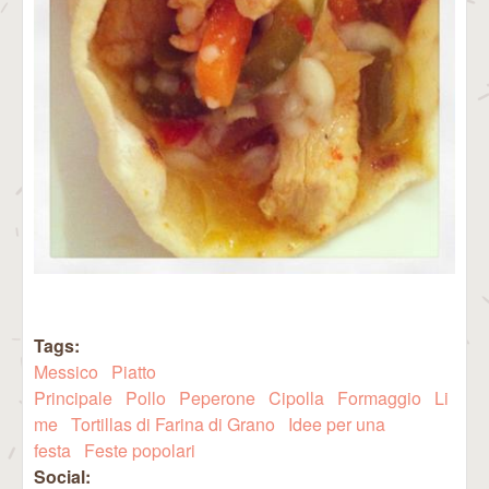
Tags:
Messico
Piatto
Principale
Pollo
Peperone
Cipolla
Formaggio
Li
me
Tortillas di Farina di Grano
Idee per una
festa
Feste popolari
Social: