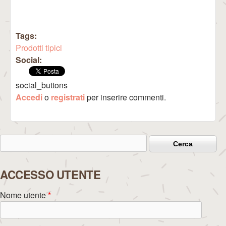
Tags:
Prodotti tipici
Social:
social_buttons
Accedi
o
registrati
per inserire commenti.
Cerca
Form di ricerca
ACCESSO UTENTE
Nome utente
*