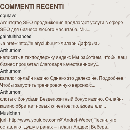
COMMENTI RECENTI
oqulave
Агентство SEO-продвижения предлагает услуги в сфере
SEO для бизнеса любого масштаба. Мы...
gainfulfinances
<a href="http://hilaryclub.ru/">Хилари Дафф</a>
Arthurhom
написать в техподдержку яндекс Мы работаем, чтобы ваш
бизнес процветал благодаря качественному...
Arthurhom
каталог онлайн казино Однако это далеко не. Подробнее.
Чтобы запустить тренировочную версию с...
Arthurhom
слоты с бонусами Бездепозитный бонус казино. Онлайн-
казино обретает новых клиентов, пользователи...
Musichah
[url=http://www.youtube.com/@Andrej-Weber]Песни, что
оставляют душу в ранах – талант Андрея Вебера...