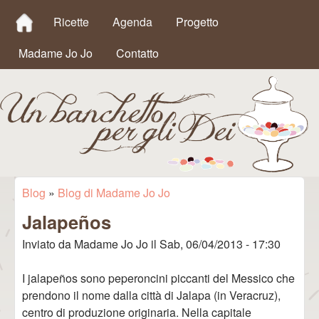
MAIN MENU
Salta al contenuto
Ricette
Agenda
Progetto
principale
Madame Jo Jo
Contatto
Un
Blog
»
Blog di Madame Jo Jo
Tu sei qui
Jalapeños
Banchetto
Inviato da
Madame Jo Jo
il
Sab, 06/04/2013 - 17:30
per gli Dei
I jalapeños sono peperoncini piccanti del Messico che
prendono il nome dalla città di Jalapa (in Veracruz),
centro di produzione originaria. Nella capitale