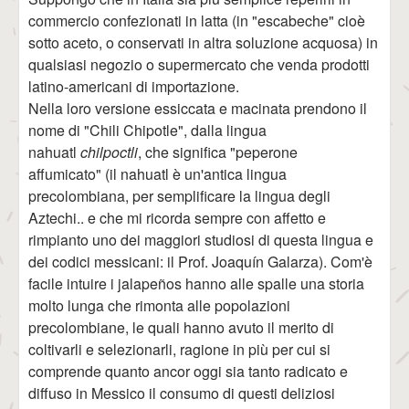
commercio confezionati in latta (in "escabeche" cioè
sotto aceto, o conservati in altra soluzione acquosa) in
qualsiasi negozio o supermercato che venda prodotti
latino-americani di importazione.
Nella loro versione essiccata e macinata prendono il
nome di "Chili Chipotle", dalla lingua
nahuatl
chilpoctli
, che significa "peperone
affumicato" (il nahuatl è un'antica lingua
precolombiana, per semplificare la lingua degli
Aztechi.. e che mi ricorda sempre con affetto e
rimpianto uno dei maggiori studiosi di questa lingua e
dei codici messicani: il Prof. Joaquín Galarza). Com'è
facile intuire i jalapeños hanno alle spalle una storia
molto lunga che rimonta alle popolazioni
precolombiane, le quali hanno avuto il merito di
coltivarli e selezionarli, ragione in più per cui si
comprende quanto ancor oggi sia tanto radicato e
diffuso in Messico il consumo di questi deliziosi