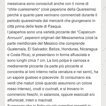
messicana sono conosciuti anche con il nome di
"chile cuaresmeño" (cioè peperone della Quaresima)
perchè a quanto pare venivano commerciati durante il
periodo quaresimale dai mercanti che giungevano in
città prima delle feste di Pasqua.
I jalapeños sono una varietà piccante dei "Capsicum
Annuum", peperoni originari del Mesoamerica (cioè la
parte meridionale del Messico che comprende
Guatemala, El Salvador, Belize, Honduras, Nicaragua
e Costa Rica), si presentano in forma affusolata e
sono lunghi circa 7 cm. La loro polpa è carnosa e
mediamente piccante (la parte più piccante si
concentra al loro interno nella venatura e nei semi), ha
un sapore gustoso e piacevole. Si consumano sia
verdi che maturi (cioè quando assumono un colore
rosso intenso), crudi o cucinati, e si trovano in
commercio freschi, in salamoia, oppure essiccati e/o
affumicati, interi o macinati.
Suppongo che in Italia sia più semplice reperirli in