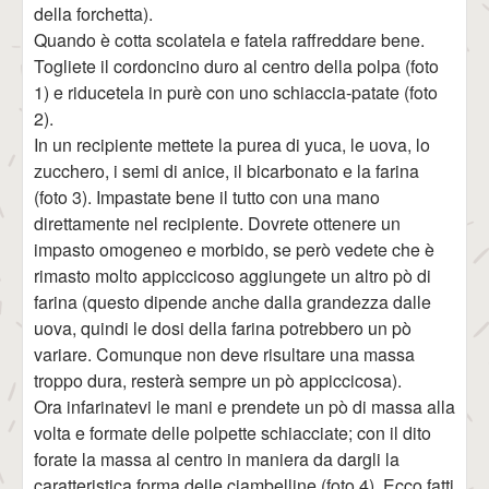
della forchetta).
Quando è cotta scolatela e fatela raffreddare bene.
Togliete il cordoncino duro al centro della polpa (foto
1) e riducetela in purè con uno schiaccia-patate (foto
2).
In un recipiente mettete la purea di yuca, le uova, lo
zucchero, i semi di anice, il bicarbonato e la farina
(foto 3). Impastate bene il tutto con una mano
direttamente nel recipiente. Dovrete ottenere un
impasto omogeneo e morbido, se però vedete che è
rimasto molto appiccicoso aggiungete un altro pò di
farina (questo dipende anche dalla grandezza dalle
uova, quindi le dosi della farina potrebbero un pò
variare. Comunque non deve risultare una massa
troppo dura, resterà sempre un pò appiccicosa).
Ora infarinatevi le mani e prendete un pò di massa alla
volta e formate delle polpette schiacciate; con il dito
forate la massa al centro in maniera da dargli la
caratteristica forma delle ciambelline (foto 4). Ecco fatti