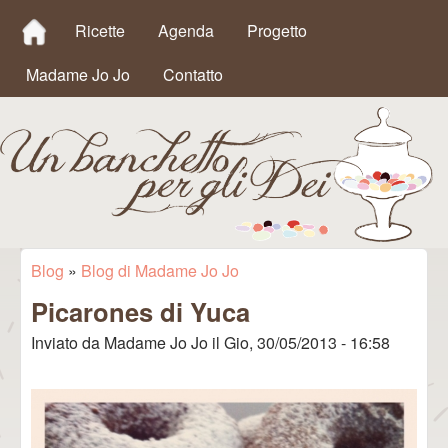
MAIN MENU
Salta al contenuto
Ricette
Agenda
Progetto
principale
Madame Jo Jo
Contatto
Un
Blog
»
Blog di Madame Jo Jo
Tu sei qui
Picarones di Yuca
Banchetto
Inviato da
Madame Jo Jo
il
Gio, 30/05/2013 - 16:58
per gli Dei