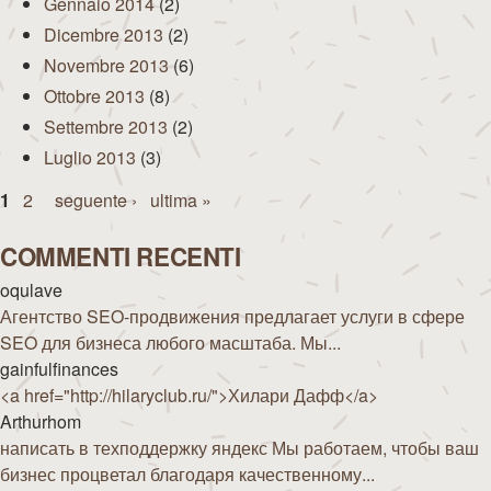
Gennaio 2014
(2)
Dicembre 2013
(2)
Novembre 2013
(6)
Ottobre 2013
(8)
Settembre 2013
(2)
Luglio 2013
(3)
Pagine
1
2
seguente ›
ultima »
COMMENTI RECENTI
oqulave
Агентство SEO-продвижения предлагает услуги в сфере
SEO для бизнеса любого масштаба. Мы...
gainfulfinances
<a href="http://hilaryclub.ru/">Хилари Дафф</a>
Arthurhom
написать в техподдержку яндекс Мы работаем, чтобы ваш
бизнес процветал благодаря качественному...