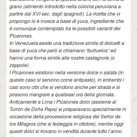
grano (alimento introdotto nella colonia peruviana a
partire dal XVI sec. dagli spagnoli). La ricetta che vi
propongo io è invece a base di yuca, ingrediente che
è comunque contemplato tra le possibili varianti dei
Picarones.
In Venezuela esiste una tradizione simile di dolcetti a
base di yuca che però si chiamano “buñuelos” ed
hanno una forma simile alle nostre castagnole (o
zeppole).
I Picarones esistono nella versione dolce o salata (in
questo caso si servono come antipasto), in entrambi i
casi sono cibi che si vendono anche per strada e si
possono mangiare a qualsiasi ora della giornata.
Anticamente a Lima i Picarones dolci (assieme al
Turrón de Doña Pepa) si preparavano specialmente in
occasione della processione religiosa del Señor de
los Milagros (che si festeggia in ottobre), mentre oggi
questi dolci si trovano in vendita durante tutto l’anno.