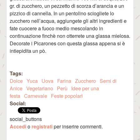
gr. di zucchero, un pezzetto di scorza d’arancia e un
pizzico di cannella. In un pentolino sciogliete lo
zucchero nell’acqua, aggiungete gli altri ingredienti e
fate cuocere a fuoco medio mescolando in
continuazione finchè non otterrete una glassa mielosa.
Decorate i Picarones con questa glassa appena si è
intiepidita un pò.
Tags:
Dolce
Yuca
Uova
Farina
Zucchero
Semi di
Anice
Vegetariano
Perù
Idee per una
festa
Carnevale
Feste popolari
Social:
social_buttons
Accedi
o
registrati
per inserire commenti.