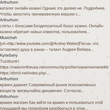
Arthurhom
каталог онлайн казино Однако это далеко не. Подробнее.
Чтобы запустить тренировочную версию с...
Arthurhom
слоты с бонусами Бездепозитный бонус казино. Онлайн-
казино обретает новых клиентов, пользователи...
Musichah
[url=http://www.youtube.com/@Andrej-Weber]Песни, что
оставляют душу в ранах – талант Андрея Вебера...
KylieSelry
Tuzobun61
https://masonintheusa.net/community/profile/roseannemarie89/
https://shm3.net/index.php/...
Arthurhom
кракен даркнет Современный рынок психоактивных
веществ чрезвычайно динамичен. Согласно...
Arthurhom
кракен магазин Как зайти на кракен и пользоваться этой
площадкой мы попробуем разобраться в этом...