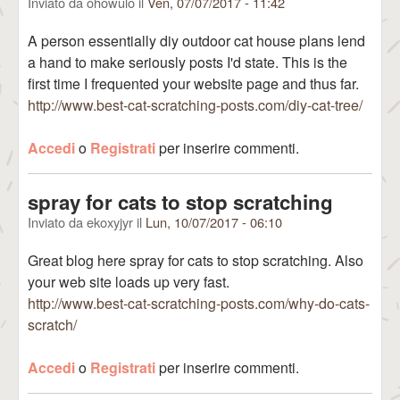
Inviato da
ohowulo
il
Ven, 07/07/2017 - 11:42
A person essentially diy outdoor cat house plans lend
a hand to make seriously posts I'd state. This is the
first time I frequented your website page and thus far.
http://www.best-cat-scratching-posts.com/diy-cat-tree/
Accedi
o
Registrati
per inserire commenti.
spray for cats to stop scratching
Inviato da
ekoxyjyr
il
Lun, 10/07/2017 - 06:10
Great blog here spray for cats to stop scratching. Also
your web site loads up very fast.
http://www.best-cat-scratching-posts.com/why-do-cats-
scratch/
Accedi
o
Registrati
per inserire commenti.