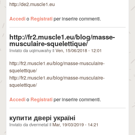
http://de2.muscle1.eu
Accedi
o
Registrati
per inserire commenti.
http://fr2.muscle1.eu/blog/masse-
musculaire-squelettique/
Inviato da
uqimuwahy
il
Ven, 15/06/2018 - 12:01
http://fr2.muscle1.eu/blog/masse-musculaire-
squelettique/
http://fr2.muscle1.eu/blog/masse-musculaire-
squelettique/
Accedi
o
Registrati
per inserire commenti.
купити двері україні
Inviato da
dvermetal
il
Mar, 19/03/2019 - 14:21