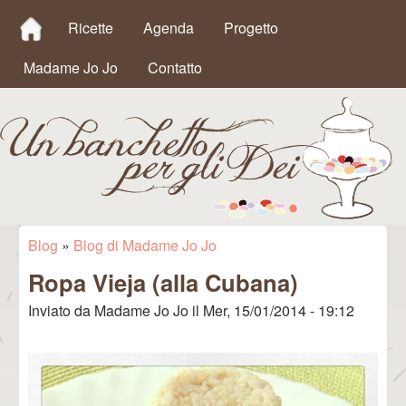
MAIN MENU
Salta al contenuto
Ricette
Agenda
Progetto
principale
Madame Jo Jo
Contatto
Un
Blog
»
Blog di Madame Jo Jo
Tu sei qui
Ropa Vieja (alla Cubana)
Banchetto
Inviato da
Madame Jo Jo
il
Mer, 15/01/2014 - 19:12
per gli Dei