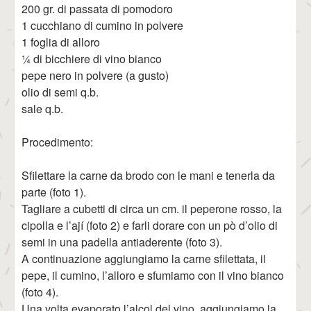
200 gr. di passata di pomodoro
1 cucchiano di cumino in polvere
1 foglia di alloro
¼ di bicchiere di vino bianco
pepe nero in polvere (a gusto)
olio di semi q.b.
sale q.b.
Procedimento:
Sfilettare la carne da brodo con le mani e tenerla da
parte (foto 1).
Tagliare a cubetti di circa un cm. il peperone rosso, la
cipolla e l’ají (foto 2) e farli dorare con un pò d’olio di
semi in una padella antiaderente (foto 3).
A continuazione aggiungiamo la carne sfilettata, il
pepe, il cumino, l’alloro e sfumiamo con il vino bianco
(foto 4).
Una volta evaporato l’alcol del vino, aggiungiamo la