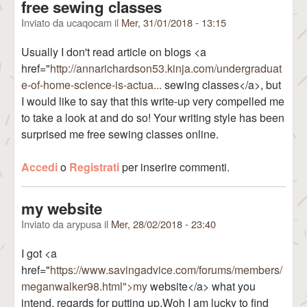
free sewing classes
Inviato da
ucaqocam
il
Mer, 31/01/2018 - 13:15
Usually I don't read article on blogs <a
href="
http://annarichardson53.kinja.com/undergraduat
e-of-home-science-is-actua...
sewing classes</a>, but
I would like to say that this write-up very compelled me
to take a look at and do so! Your writing style has been
surprised me free sewing classes online.
Accedi
o
Registrati
per inserire commenti.
my website
Inviato da
arypusa
il
Mer, 28/02/2018 - 23:40
I got <a
href="
https://www.savingadvice.com/forums/members/
meganwalker98.html">my
website</a> what you
intend, regards for putting up.Woh I am lucky to find