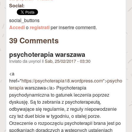
Social:
social_buttons
Accedi
o
registrati
per inserire commenti.
39 Comments
psychoterapia warszawa
Inviato da
uvynol
il
Sab, 25/02/2017 - 03:30
<a
href="
https://psychoterapia18.wordpress.com">psycho
terapia
warszawa</a> Psychoterapia
psychodynamiczna to gatunek leczenia poprzez
dyskusję. Są to zebrania z psychoterapeutą,
odbywające się regularnie, z reguły niepowodzenie
czy też duet bicie w tygodniu, o stałej porze.
Orzeczenie o rozpoczęciu psychoterapii brana jest po
spotkaniach doradczych a wstępnych ustaleniach