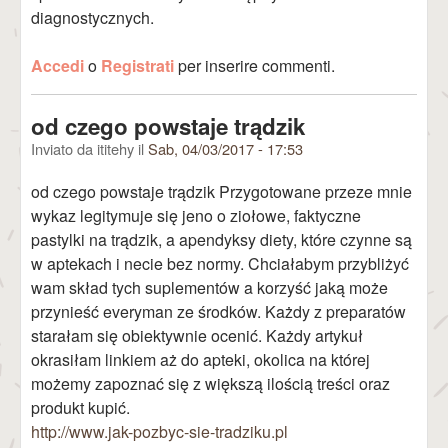
diagnostycznych.
Accedi
o
Registrati
per inserire commenti.
od czego powstaje trądzik
Inviato da
ititehy
il
Sab, 04/03/2017 - 17:53
od czego powstaje trądzik Przygotowane przeze mnie
wykaz legitymuje się jeno o ziołowe, faktyczne
pastylki na trądzik, a apendyksy diety, które czynne są
w aptekach i necie bez normy. Chciałabym przybliżyć
wam skład tych suplementów a korzyść jaką może
przynieść everyman ze środków. Każdy z preparatów
starałam się obiektywnie ocenić. Każdy artykuł
okrasiłam linkiem aż do apteki, okolica na której
możemy zapoznać się z większą ilością treści oraz
produkt kupić.
http://www.jak-pozbyc-sie-tradziku.pl