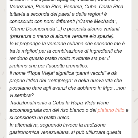
Venezuela, Puerto Rico, Panama, Cuba, Costa Rica…
tuttavia a seconda dei paesi e delle regioni è
conosciuto con nomi differenti (“Carne Mechada”,
“Carne Desmechada”...) e presenta alcune varianti
(presenza o meno di alcune verdure e/o spezie).
Io vi propongo la versione cubana che secondo me è
tra le migliori per la combinazione di ingredienti che
rendono questo piatto molto invitante sia per il
profumo che per l’aspetto cromatico.
Il nome “Ropa Vieja” significa “panni vecchi” e dà
proprio l’idea del "reimpiego" e della nuova vita che
possiamo dare agli avanzi che abbiamo in frigo…non
vi sembra?
Tradizionalmente a Cuba la Ropa Vieja viene
accompagnata con del riso bianco o del
platano fritto
e
si considera un piatto unico.
In alternativa, seguendo invece la tradizione
gastronomica venezuelana, si può utilizzare questa