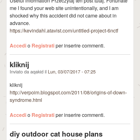
Useful information Przeczytaj ten post tutaj. Fortunate
me I found your web site unintentionally, and I am
shocked why this accident did not came about in
advance.
https://kevindahl.atavist.com/untitled-project-6nctf
Accedi
o
Registrati
per inserire commenti.
kliknij
Inviato da
aqakid
il
Lun, 03/07/2017 - 07:25
kliknij
http://verpoim.blogspot.com/2011/08/origins-of-down-
syndrome.html
Accedi
o
Registrati
per inserire commenti.
diy outdoor cat house plans