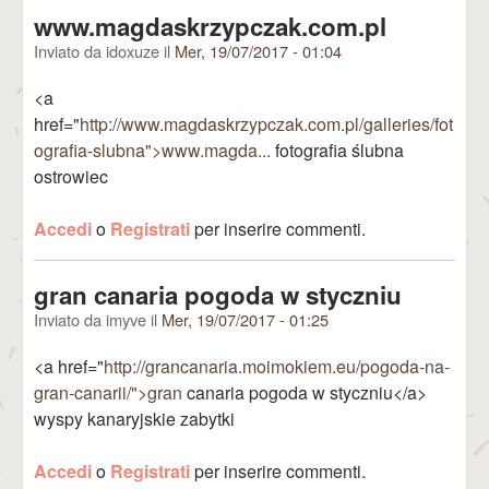
www.magdaskrzypczak.com.pl
Inviato da
idoxuze
il
Mer, 19/07/2017 - 01:04
<a
href="
http://www.magdaskrzypczak.com.pl/galleries/fot
ografia-slubna">www.magda...
fotografia ślubna
ostrowiec
Accedi
o
Registrati
per inserire commenti.
gran canaria pogoda w styczniu
Inviato da
imyve
il
Mer, 19/07/2017 - 01:25
<a href="
http://grancanaria.moimokiem.eu/pogoda-na-
gran-canarii/">gran
canaria pogoda w styczniu</a>
wyspy kanaryjskie zabytki
Accedi
o
Registrati
per inserire commenti.