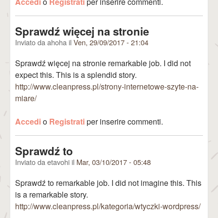
Accedi
o
Registrati
per inserire commenti.
Sprawdź więcej na stronie
Inviato da
ahoha
il
Ven, 29/09/2017 - 21:04
Sprawdź więcej na stronie remarkable job. I did not
expect this. This is a splendid story.
http://www.cleanpress.pl/strony-internetowe-szyte-na-
miare/
Accedi
o
Registrati
per inserire commenti.
Sprawdź to
Inviato da
etavohi
il
Mar, 03/10/2017 - 05:48
Sprawdź to remarkable job. I did not imagine this. This
is a remarkable story.
http://www.cleanpress.pl/kategoria/wtyczki-wordpress/