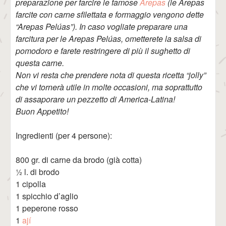
preparazione per farcire le famose
Arepas
(le Arepas
farcite con carne sfilettata e formaggio vengono dette
“Arepas Pelúas”). In caso vogliate preparare una
farcitura per le Arepas Pelúas, ometterete la salsa di
pomodoro e farete restringere di più il sughetto di
questa carne.
Non vi resta che prendere nota di questa ricetta “jolly”
che vi tornerà utile in molte occasioni, ma soprattutto
di assaporare un pezzetto di America-Latina!
Buon Appetito!
Ingredienti (per 4 persone):
800 gr. di carne da brodo (già cotta)
½ l. di brodo
1 cipolla
1 spicchio d’aglio
1 peperone rosso
1
ají