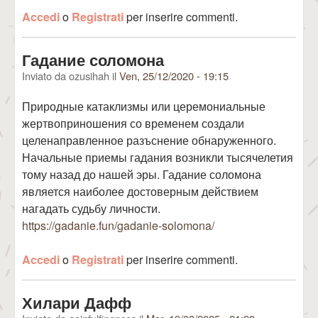
Accedi
o
Registrati
per inserire commenti.
Гадание соломона
Inviato da
ozusihah
il
Ven, 25/12/2020 - 19:15
Природные катаклизмы или церемониальные
жертвоприношения со временем создали
целенаправленное разъснение обнаруженного.
Начальные приемы гадания возникли тысячелетия
тому назад до нашей эры. Гадание соломона
является наиболее достоверным действием
нагадать судьбу личности.
https://gadanie.fun/gadanie-solomona/
Accedi
o
Registrati
per inserire commenti.
Хилари Дафф