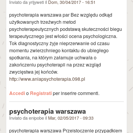
Inviato da
yrijyweti
il
Dom, 30/04/2017 - 16:51
psychoterapia warszawa par Bez względu odkąd
użytkowanych trzeźwych metod
psychoterapeutycznych podstawą skuteczności biegu
terapeutycznego jest włości ocena psychologiczna.
Tok diagnostyczny żyje nieprzerwanie od czasu
momentu zwierzchniego kontaktu do ubiegłego
spotkania, na którym załamuje uchwała o
zakończeniu psychoterapii na przez wzgląd
zwycięstwa jej końców.
http://www.aniapsychoterapia.098.pl
Accedi
o
Registrati
per inserire commenti.
psychoterapia warszawa
Inviato da
enipobe
il
Mar, 02/05/2017 - 09:33
psychoterapia warszawa Przeistoczenie przypadkiem