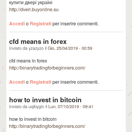
купити двері україні
http://dveri.buyonline.su
Accedi
o
Registrati
per inserire commenti.
cfd means in forex
Inviato da
yzazyzo
il
Gio, 25/04/2019 - 00:59
cfd means in forex
http://binarytradingforbeginners.com/
Accedi
o
Registrati
per inserire commenti.
how to invest in bitcoin
Inviato da
uqibygin
il
Lun, 07/10/2019 - 09:41
how to invest in bitcoin
http://binarytradingforbeginners.com/