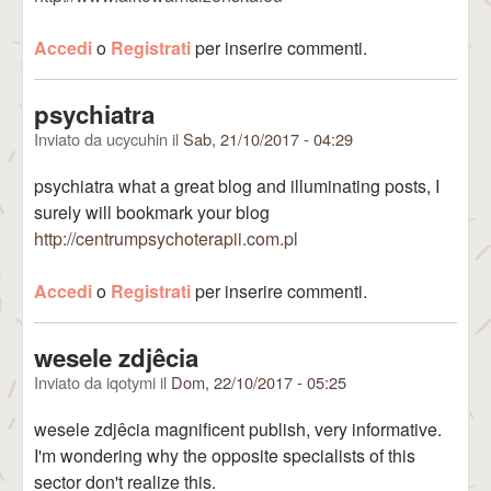
Accedi
o
Registrati
per inserire commenti.
psychiatra
Inviato da
ucycuhin
il
Sab, 21/10/2017 - 04:29
psychiatra what a great blog and illuminating posts, I
surely will bookmark your blog
http://centrumpsychoterapii.com.pl
Accedi
o
Registrati
per inserire commenti.
wesele zdjêcia
Inviato da
iqotymi
il
Dom, 22/10/2017 - 05:25
wesele zdjêcia magnificent publish, very informative.
I'm wondering why the opposite specialists of this
sector don't realize this.