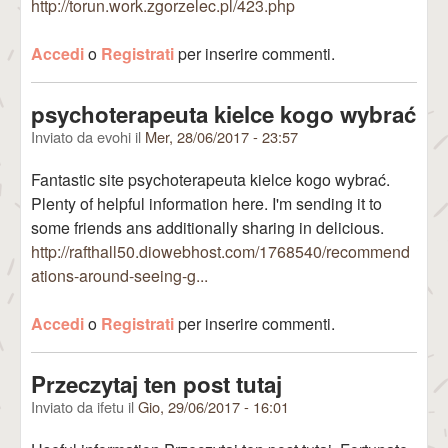
http://torun.work.zgorzelec.pl/423.php
Accedi
o
Registrati
per inserire commenti.
psychoterapeuta kielce kogo wybrać
Inviato da
evohi
il
Mer, 28/06/2017 - 23:57
Fantastic site psychoterapeuta kielce kogo wybrać.
Plenty of helpful information here. I'm sending it to
some friends ans additionally sharing in delicious.
http://rafthall50.diowebhost.com/1768540/recommend
ations-around-seeing-g...
Accedi
o
Registrati
per inserire commenti.
Przeczytaj ten post tutaj
Inviato da
ifetu
il
Gio, 29/06/2017 - 16:01