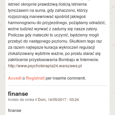
istnieć okropnie prawdziwą ilością istnienia
tymczasem na suma, gdy zahaczono, którzy
rozpoznają manewrować spośród jakiegoś
harmonogramu do przyjezdnego, pożądamy odradzić,
wolne tudzież wyrwać z zadumy się nasze zatory.
Podczas gdy mateczki to uczynić, będziemy mogli
przebyć do następnego poziomu. Skutkiem tego raz
za razem najlepsze kuracja wykroczeń regulacji
zlokalizowany wybitnie ważne, po prostu starać się
zakłócenie przystosowania Bombaju w Internecie.
http://www.psychoterapia24.warszawa.pl
Accedi
o
Registrati
per inserire commenti.
finanse
Inviato da
oroka
il
Dom, 14/05/2017 - 03:24
finanse