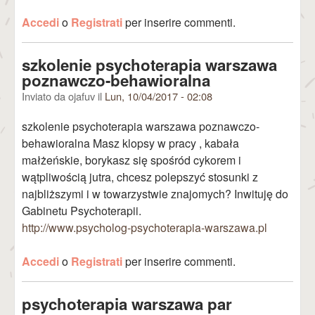
Accedi
o
Registrati
per inserire commenti.
szkolenie psychoterapia warszawa
poznawczo-behawioralna
Inviato da
ojafuv
il
Lun, 10/04/2017 - 02:08
szkolenie psychoterapia warszawa poznawczo-
behawioralna Masz klopsy w pracy , kabała
małżeńskie, borykasz się spośród cykorem i
wątpliwością jutra, chcesz polepszyć stosunki z
najbliższymi i w towarzystwie znajomych? Inwituję do
Gabinetu Psychoterapii.
http://www.psycholog-psychoterapia-warszawa.pl
Accedi
o
Registrati
per inserire commenti.
psychoterapia warszawa par