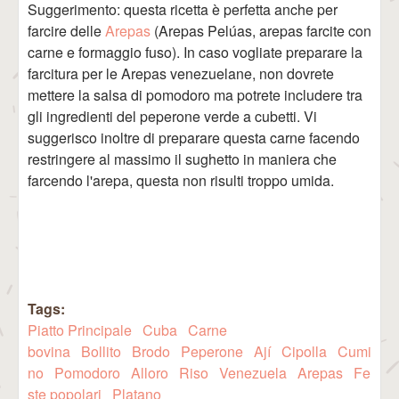
Suggerimento: questa ricetta è perfetta anche per
farcire delle
Arepas
(Arepas Pelúas, arepas farcite con
carne e formaggio fuso). In caso vogliate preparare la
farcitura per le Arepas venezuelane, non dovrete
mettere la salsa di pomodoro ma potrete includere tra
gli ingredienti del peperone verde a cubetti. Vi
suggerisco inoltre di preparare questa carne facendo
restringere al massimo il sughetto in maniera che
farcendo l'arepa, questa non risulti troppo umida.
Tags:
Piatto Principale
Cuba
Carne
bovina
Bollito
Brodo
Peperone
Ají
Cipolla
Cumi
no
Pomodoro
Alloro
Riso
Venezuela
Arepas
Fe
ste popolari
Platano