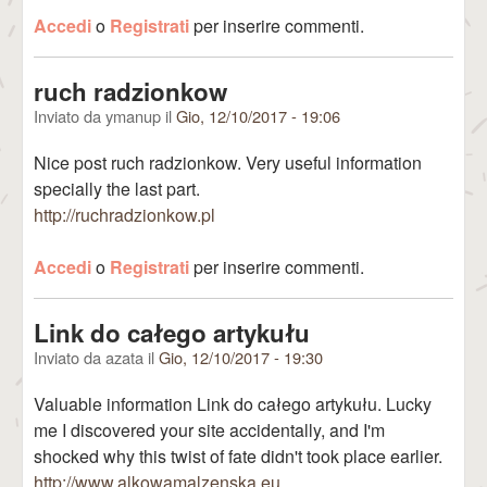
Accedi
o
Registrati
per inserire commenti.
ruch radzionkow
Inviato da
ymanup
il
Gio, 12/10/2017 - 19:06
Nice post ruch radzionkow. Very useful information
specially the last part.
http://ruchradzionkow.pl
Accedi
o
Registrati
per inserire commenti.
Link do całego artykułu
Inviato da
azata
il
Gio, 12/10/2017 - 19:30
Valuable information Link do całego artykułu. Lucky
me I discovered your site accidentally, and I'm
shocked why this twist of fate didn't took place earlier.
http://www.alkowamalzenska.eu