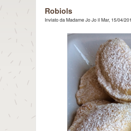
per gli Dei
Robiols
Inviato da
Madame Jo Jo
il
Mar, 15/04/201