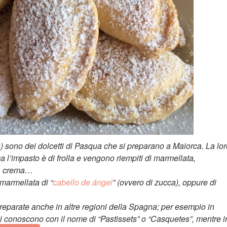
) sono dei dolcetti di Pasqua che si preparano a Maiorca. La lor
ma l’impasto è di frolla e vengono riempiti di marmellata,
ta, crema…
 marmellata di “
cabello de ángel
” (ovvero di zucca), oppure di
preparate anche in altre regioni della Spagna; per esempio in
 conoscono con il nome di “Pastissets” o “Casquetes”, mentre i