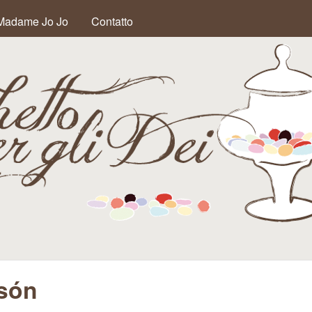
Salta al contenuto
Madame Jo Jo
Contatto
principale
són