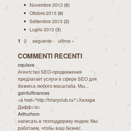
Novembre 2013
(6)
Ottobre 2013
(8)
Settembre 2013
(2)
Luglio 2013
(3)
Pagine
1
2
seguente ›
ultima »
COMMENTI RECENTI
oqulave
Агентство SEO-продвижения
предлагает услуги в сфере SEO для
бизнеса любого масштаба. Мы...
gainfulfinances
<a href="http://hilaryclub.ru/">Хилари
Дафф</a>
Arthurhom
написать в техподдержку яндекс Мы
работаем, чтобы ваш бизнес