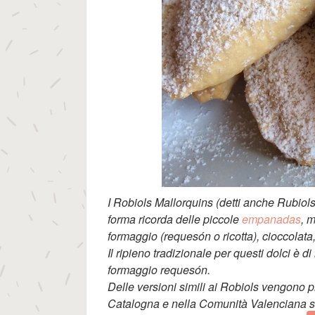
I Robiols Mallorquins (detti anche Rubiols
forma ricorda delle piccole
empanadas
, 
formaggio (requesón o ricotta), cioccola
Il ripieno tradizionale per questi dolci è di
formaggio requesón.
Delle versioni simili ai Robiols vengono 
Catalogna e nella Comunità Valenciana si