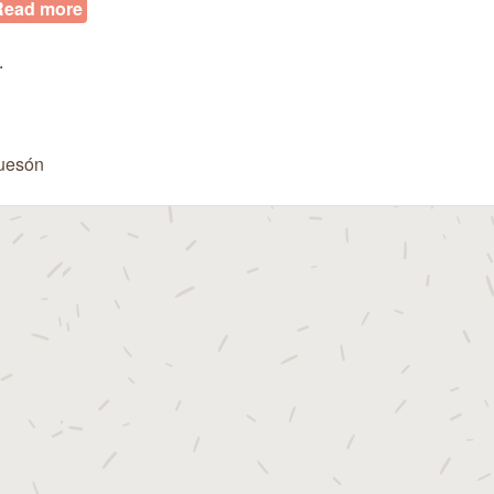
Read more
about Robiols
.