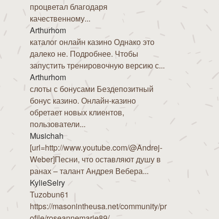
процветал благодаря
качественному...
Arthurhom
каталог онлайн казино Однако это
далеко не. Подробнее. Чтобы
запустить тренировочную версию с...
Arthurhom
слоты с бонусами Бездепозитный
бонус казино. Онлайн-казино
обретает новых клиентов,
пользователи...
Musichah
[url=http://www.youtube.com/@Andrej-
Weber]Песни, что оставляют душу в
ранах – талант Андрея Вебера...
KylieSelry
Tuzobun61
https://masonintheusa.net/community/pr
ofile/roseannemarie89/