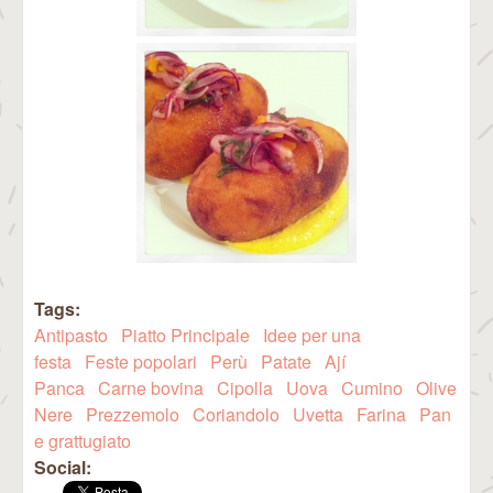
Tags:
Antipasto
Piatto Principale
Idee per una
festa
Feste popolari
Perù
Patate
Ají
Panca
Carne bovina
Cipolla
Uova
Cumino
Olive
Nere
Prezzemolo
Coriandolo
Uvetta
Farina
Pan
e grattugiato
Social: