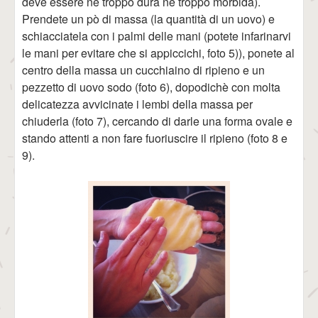
deve essere nè troppo dura nè troppo morbida).
Prendete un pò di massa (la quantità di un uovo) e
schiacciatela con i palmi delle mani (potete infarinarvi
le mani per evitare che si appiccichi, foto 5)), ponete al
centro della massa un cucchiaino di ripieno e un
pezzetto di uovo sodo (foto 6), dopodichè con molta
delicatezza avvicinate i lembi della massa per
chiuderla (foto 7), cercando di darle una forma ovale e
stando attenti a non fare fuoriuscire il ripieno (foto 8 e
9).