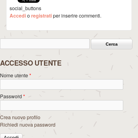
social_buttons
Accedi
o
registrati
per inserire commenti.
Cerca
Form di ricerca
ACCESSO UTENTE
Nome utente
*
Password
*
Crea nuovo profilo
Richiedi nuova password