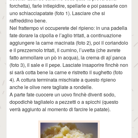
forchetta), farle intiepidire, spellarle e poi passarle con
uno schiacciapatate (foto 1). Lasciare che si
raffreddino bene.
Nel frattempo vi occuperete del ripieno: in una padella
fate dorare la cipolla e l’aglio tritati, a continuazione
aggiungere la carne macinata (foto 2), poi il coriandolo
e il prezzemolo tritati, il cumino, l’uvetta (che avrete
fatto ammollare un pò in acqua), la crema di ají panca
(foto 3), il sale e il pepe. Lasciate insaporire finchè non
si sarà cotta bene la carne e ristretto il sughetto (foto
4). A cottura terminata mischiate a questo ripieno
anche le olive nere tagliate a rondelle.
A parte fate cuocere un uovo finchè diventi sodo,
dopodichè tagliatelo a pezzetti o a spicchi (questo
verrà aggiunto al momento di farcire le patate).