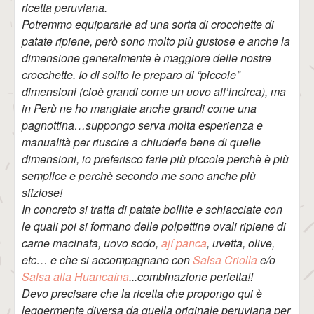
ricetta peruviana.
Potremmo equipararle ad una sorta di crocchette di
patate ripiene, però sono molto più gustose e anche la
dimensione generalmente è maggiore delle nostre
crocchette. Io di solito le preparo di “piccole”
dimensioni (cioè grandi come un uovo all’incirca), ma
in Perù ne ho mangiate anche grandi come una
pagnottina…suppongo serva molta esperienza e
manualità per riuscire a chiuderle bene di quelle
dimensioni, io preferisco farle più piccole perchè è più
semplice e perchè secondo me sono anche più
sfiziose!
In concreto si tratta di patate bollite e schiacciate con
le quali poi si formano delle polpettine ovali ripiene di
carne macinata, uovo sodo,
ají panca
, uvetta, olive,
etc… e che si accompagnano con
Salsa Criolla
e/o
Salsa alla Huancaína
...combinazione perfetta!!
Devo precisare che la ricetta che propongo qui è
leggermente diversa da quella originale peruviana per