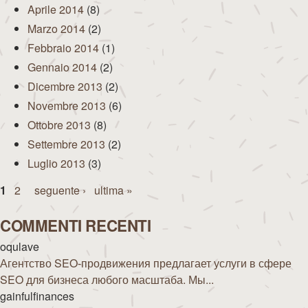
Aprile 2014
(8)
Marzo 2014
(2)
Febbraio 2014
(1)
Gennaio 2014
(2)
Dicembre 2013
(2)
Novembre 2013
(6)
Ottobre 2013
(8)
Settembre 2013
(2)
Luglio 2013
(3)
Pagine
1
2
seguente ›
ultima »
COMMENTI RECENTI
oqulave
Агентство SEO-продвижения предлагает услуги в сфере
SEO для бизнеса любого масштаба. Мы...
gainfulfinances