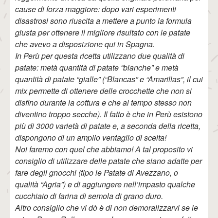
cause di forza maggiore: dopo vari esperimenti
disastrosi sono riuscita a mettere a punto la formula
giusta per ottenere il migliore risultato con le patate
che avevo a disposizione qui in Spagna.
In Perù per questa ricetta utilizzano due qualità di
patate: metà quantità di patate “bianche” e metà
quantità di patate “gialle” (“Blancas” e “Amarillas”, il cui
mix permette di ottenere delle crocchette che non si
disfino durante la cottura e che al tempo stesso non
diventino troppo secche). Il fatto è che in Perù esistono
più di 3000 varietà di patate e, a seconda della ricetta,
dispongono di un amplio ventaglio di scelta!
Noi faremo con quel che abbiamo! A tal proposito vi
consiglio di utilizzare delle patate che siano adatte per
fare degli gnocchi (tipo le Patate di Avezzano, o
qualità “Agria”) e di aggiungere nell’impasto qualche
cucchiaio di farina di semola di grano duro.
Altro consiglio che vi dò è di non demoralizzarvi se le