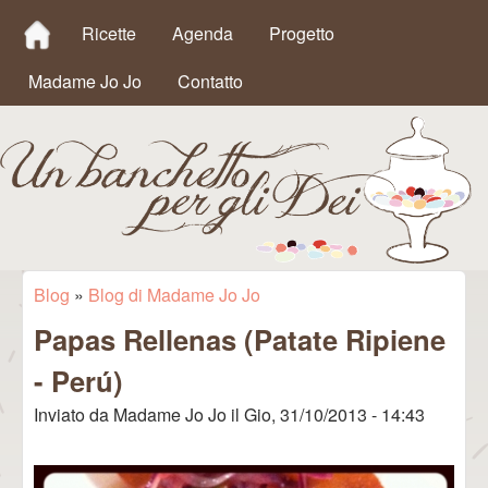
MAIN MENU
Salta al contenuto
Ricette
Agenda
Progetto
principale
Madame Jo Jo
Contatto
Un
Blog
»
Blog di Madame Jo Jo
Tu sei qui
Papas Rellenas (Patate Ripiene
Banchetto
- Perú)
per gli Dei
Inviato da
Madame Jo Jo
il
Gio, 31/10/2013 - 14:43