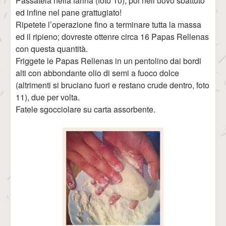
Passatela nella farina (foto 10), poi nell’uovo sbattuto
ed infine nel pane grattugiato!
Ripetete l’operazione fino a terminare tutta la massa
ed il ripieno; dovreste ottenre circa 16 Papas Rellenas
con questa quantità.
Friggete le Papas Rellenas in un pentolino dai bordi
alti con abbondante olio di semi a fuoco dolce
(altrimenti si bruciano fuori e restano crude dentro, foto
11), due per volta.
Fatele sgocciolare su carta assorbente.