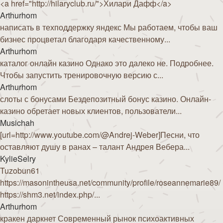
<a href="http://hilaryclub.ru/">Хилари Дафф</a>
Arthurhom
написать в техподдержку яндекс Мы работаем, чтобы ваш
бизнес процветал благодаря качественному...
Arthurhom
каталог онлайн казино Однако это далеко не. Подробнее.
Чтобы запустить тренировочную версию с...
Arthurhom
слоты с бонусами Бездепозитный бонус казино. Онлайн-
казино обретает новых клиентов, пользователи...
Musichah
[url=http://www.youtube.com/@Andrej-Weber]Песни, что
оставляют душу в ранах – талант Андрея Вебера...
KylieSelry
Tuzobun61
https://masonintheusa.net/community/profile/roseannemarie89/
https://shm3.net/index.php/...
Arthurhom
кракен даркнет Современный рынок психоактивных